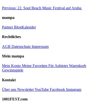
Beitragsnavigation
Previous:
22. Soul Beach Music Festival auf Aruba
mampa
Partner
Blog
Kalender
Rechtliches
AGB
Datenschutz
Impressum
Mein mampa
Mein Konto
Meine Favoriten
Für Anbieter
Warenkorb
Gewinnspiele
Kontakt
Über uns
Newsletter
YouTube
Facebook
Instagram
1001FEST.com