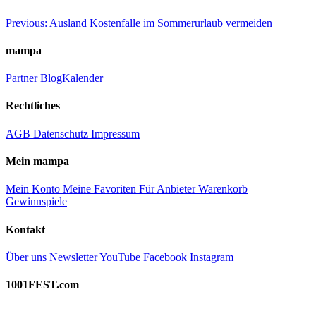
Beitragsnavigation
Previous:
Ausland Kostenfalle im Sommerurlaub vermeiden
mampa
Partner
Blog
Kalender
Rechtliches
AGB
Datenschutz
Impressum
Mein mampa
Mein Konto
Meine Favoriten
Für Anbieter
Warenkorb
Gewinnspiele
Kontakt
Über uns
Newsletter
YouTube
Facebook
Instagram
1001FEST.com