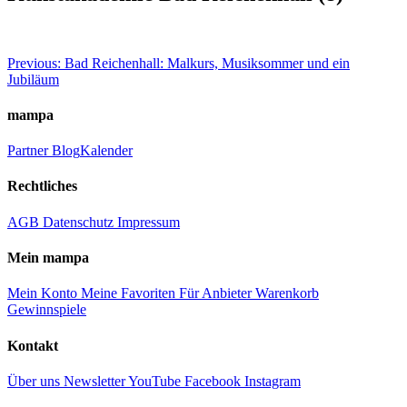
Beitragsnavigation
Previous:
Bad Reichenhall: Malkurs, Musiksommer und ein
Jubiläum
mampa
Partner
Blog
Kalender
Rechtliches
AGB
Datenschutz
Impressum
Mein mampa
Mein Konto
Meine Favoriten
Für Anbieter
Warenkorb
Gewinnspiele
Kontakt
Über uns
Newsletter
YouTube
Facebook
Instagram