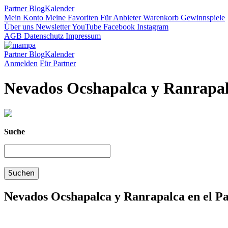
Partner
Blog
Kalender
Mein Konto
Meine Favoriten
Für Anbieter
Warenkorb
Gewinnspiele
Über uns
Newsletter
YouTube
Facebook
Instagram
AGB
Datenschutz
Impressum
Partner
Blog
Kalender
Anmelden
Für Partner
Nevados Ocshapalca y Ranrapal
Suche
Nevados Ocshapalca y Ranrapalca en el P