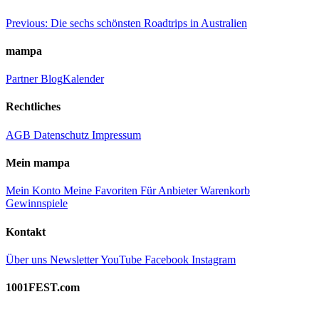
Beitragsnavigation
Previous:
Die sechs schönsten Roadtrips in Australien
mampa
Partner
Blog
Kalender
Rechtliches
AGB
Datenschutz
Impressum
Mein mampa
Mein Konto
Meine Favoriten
Für Anbieter
Warenkorb
Gewinnspiele
Kontakt
Über uns
Newsletter
YouTube
Facebook
Instagram
1001FEST.com