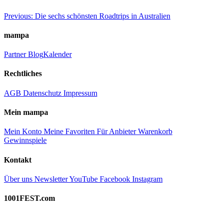
Beitragsnavigation
Previous:
Die sechs schönsten Roadtrips in Australien
mampa
Partner
Blog
Kalender
Rechtliches
AGB
Datenschutz
Impressum
Mein mampa
Mein Konto
Meine Favoriten
Für Anbieter
Warenkorb
Gewinnspiele
Kontakt
Über uns
Newsletter
YouTube
Facebook
Instagram
1001FEST.com