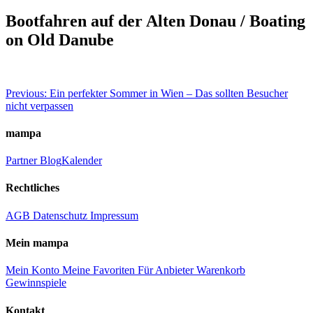
Bootfahren auf der Alten Donau / Boating
on Old Danube
Beitragsnavigation
Previous:
Ein perfekter Sommer in Wien – Das sollten Besucher
nicht verpassen
mampa
Partner
Blog
Kalender
Rechtliches
AGB
Datenschutz
Impressum
Mein mampa
Mein Konto
Meine Favoriten
Für Anbieter
Warenkorb
Gewinnspiele
Kontakt