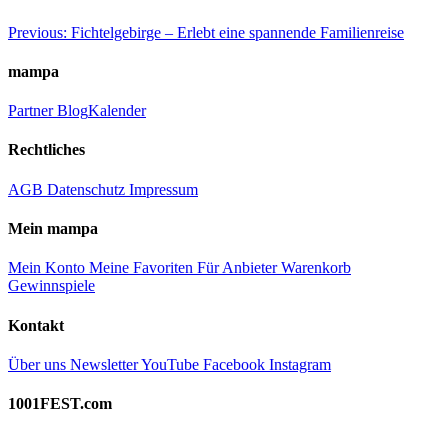
Beitragsnavigation
Previous:
Fichtelgebirge – Erlebt eine spannende Familienreise
mampa
Partner
Blog
Kalender
Rechtliches
AGB
Datenschutz
Impressum
Mein mampa
Mein Konto
Meine Favoriten
Für Anbieter
Warenkorb
Gewinnspiele
Kontakt
Über uns
Newsletter
YouTube
Facebook
Instagram
1001FEST.com