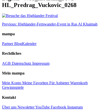
HL_Predrag_Vuckovic_0268
Beitragsnavigation
Previous:
Highlander-Fernwander-Event in Ras Al Khaimah
mampa
Partner
Blog
Kalender
Rechtliches
AGB
Datenschutz
Impressum
Mein mampa
Mein Konto
Meine Favoriten
Für Anbieter
Warenkorb
Gewinnspiele
Kontakt
Über uns
Newsletter
YouTube
Facebook
Instagram