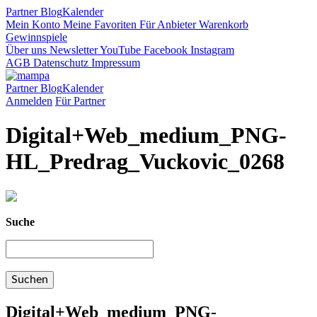
Partner
Blog
Kalender
Mein Konto
Meine Favoriten
Für Anbieter
Warenkorb
Gewinnspiele
Über uns
Newsletter
YouTube
Facebook
Instagram
AGB
Datenschutz
Impressum
Partner
Blog
Kalender
Anmelden
Für Partner
Digital+Web_medium_PNG-
HL_Predrag_Vuckovic_0268
Suche
Digital+Web_medium_PNG-