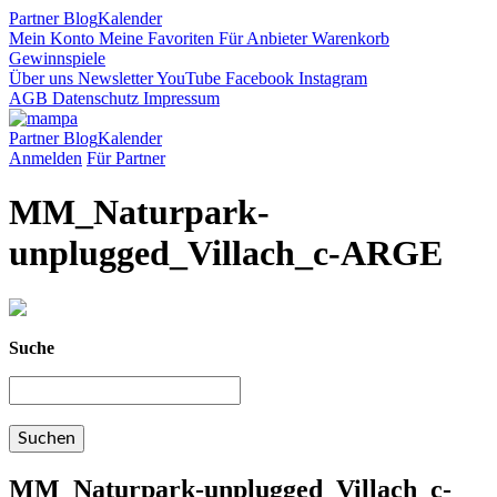
Partner
Blog
Kalender
Mein Konto
Meine Favoriten
Für Anbieter
Warenkorb
Gewinnspiele
Über uns
Newsletter
YouTube
Facebook
Instagram
AGB
Datenschutz
Impressum
Partner
Blog
Kalender
Anmelden
Für Partner
MM_Naturpark-
unplugged_Villach_c-ARGE
Suche
MM_Naturpark-unplugged_Villach_c-