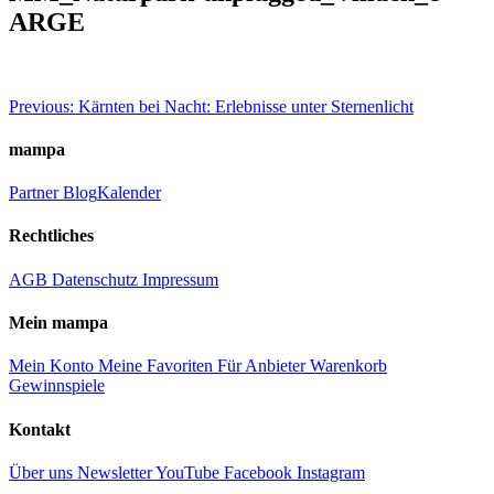
ARGE
Beitragsnavigation
Previous:
Kärnten bei Nacht: Erlebnisse unter Sternenlicht
mampa
Partner
Blog
Kalender
Rechtliches
AGB
Datenschutz
Impressum
Mein mampa
Mein Konto
Meine Favoriten
Für Anbieter
Warenkorb
Gewinnspiele
Kontakt
Über uns
Newsletter
YouTube
Facebook
Instagram