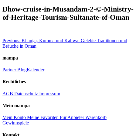
Dhow-cruise-in-Musandam-2-©-Ministry-
of-Heritage-Tourism-Sultanate-of-Oman
Beitragsnavigation
Previous:
Khanjar, Kumma und Kahwa: Gelebte Traditionen und
Bräuche in Oman
mampa
Partner
Blog
Kalender
Rechtliches
AGB
Datenschutz
Impressum
Mein mampa
Mein Konto
Meine Favoriten
Für Anbieter
Warenkorb
Gewinnspiele
Kontakt