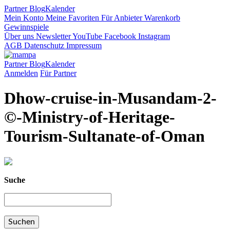
Partner
Blog
Kalender
Mein Konto
Meine Favoriten
Für Anbieter
Warenkorb
Gewinnspiele
Über uns
Newsletter
YouTube
Facebook
Instagram
AGB
Datenschutz
Impressum
Partner
Blog
Kalender
Anmelden
Für Partner
Dhow-cruise-in-Musandam-2-
©-Ministry-of-Heritage-
Tourism-Sultanate-of-Oman
Suche