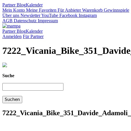
Partner
Blog
Kalender
Mein Konto
Meine Favoriten
Für Anbieter
Warenkorb
Gewinnspiele
Über uns
Newsletter
YouTube
Facebook
Instagram
AGB
Datenschutz
Impressum
Partner
Blog
Kalender
Anmelden
Für Partner
7222_Vicania_Bike_351_Davide
Suche
7222_Vicania_Bike_351_Davide_Adamoli_