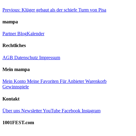
Beitragsnavigation
Previous:
Klüger gebaut als der schiefe Turm von Pisa
mampa
Partner
Blog
Kalender
Rechtliches
AGB
Datenschutz
Impressum
Mein mampa
Mein Konto
Meine Favoriten
Für Anbieter
Warenkorb
Gewinnspiele
Kontakt
Über uns
Newsletter
YouTube
Facebook
Instagram
1001FEST.com