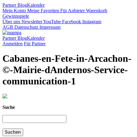
Partner
Blog
Kalender
Mein Konto
Meine Favoriten
Für Anbieter
Warenkorb
Gewinnspiele
Über uns
Newsletter
YouTube
Facebook
Instagram
AGB
Datenschutz
Impressum
Partner
Blog
Kalender
Anmelden
Für Partner
Cabanes-en-Fete-in-Arcachon-
©-Mairie-dAndernos-Service-
communication-1
Suche