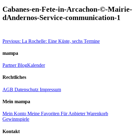
Cabanes-en-Fete-in-Arcachon-©-Mairie-
dAndernos-Service-communication-1
Beitragsnavigation
Previous:
La Rochelle: Eine Küste, sechs Termine
mampa
Partner
Blog
Kalender
Rechtliches
AGB
Datenschutz
Impressum
Mein mampa
Mein Konto
Meine Favoriten
Für Anbieter
Warenkorb
Gewinnspiele
Kontakt