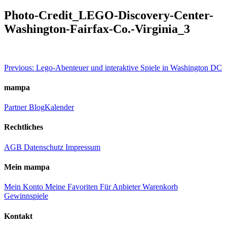
Photo-Credit_LEGO-Discovery-Center-
Washington-Fairfax-Co.-Virginia_3
Beitragsnavigation
Previous:
Lego-Abenteuer und interaktive Spiele in Washington DC
mampa
Partner
Blog
Kalender
Rechtliches
AGB
Datenschutz
Impressum
Mein mampa
Mein Konto
Meine Favoriten
Für Anbieter
Warenkorb
Gewinnspiele
Kontakt