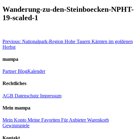
Wanderung-zu-den-Steinboecken-NPHT-
19-scaled-1
Beitragsnavigation
Previous:
Nationalpark-Region Hohe Tauern Kärnten im goldenen
Herbst
mampa
Partner
Blog
Kalender
Rechtliches
AGB
Datenschutz
Impressum
Mein mampa
Mein Konto
Meine Favoriten
Für Anbieter
Warenkorb
Gewinnspiele
Kontakt