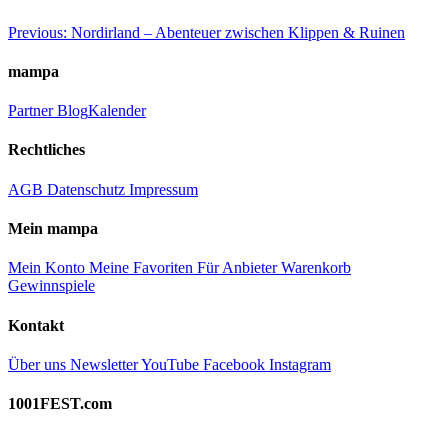
Beitragsnavigation
Previous:
Nordirland – Abenteuer zwischen Klippen & Ruinen
mampa
Partner
Blog
Kalender
Rechtliches
AGB
Datenschutz
Impressum
Mein mampa
Mein Konto
Meine Favoriten
Für Anbieter
Warenkorb
Gewinnspiele
Kontakt
Über uns
Newsletter
YouTube
Facebook
Instagram
1001FEST.com