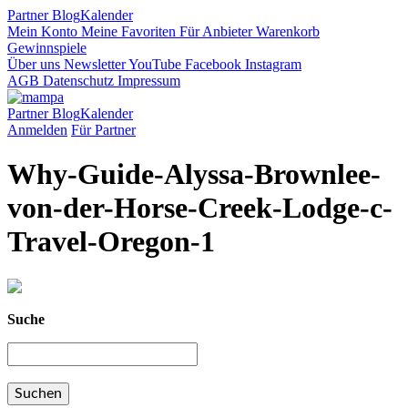
Partner
Blog
Kalender
Mein Konto
Meine Favoriten
Für Anbieter
Warenkorb
Gewinnspiele
Über uns
Newsletter
YouTube
Facebook
Instagram
AGB
Datenschutz
Impressum
Partner
Blog
Kalender
Anmelden
Für Partner
Why-Guide-Alyssa-Brownlee-
von-der-Horse-Creek-Lodge-c-
Travel-Oregon-1
Suche