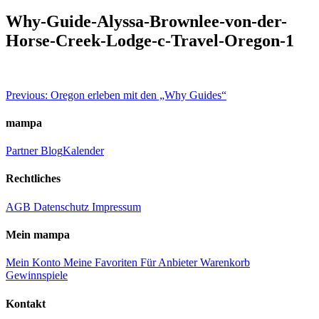
Why-Guide-Alyssa-Brownlee-von-der-
Horse-Creek-Lodge-c-Travel-Oregon-1
Beitragsnavigation
Previous:
Oregon erleben mit den „Why Guides“
mampa
Partner
Blog
Kalender
Rechtliches
AGB
Datenschutz
Impressum
Mein mampa
Mein Konto
Meine Favoriten
Für Anbieter
Warenkorb
Gewinnspiele
Kontakt