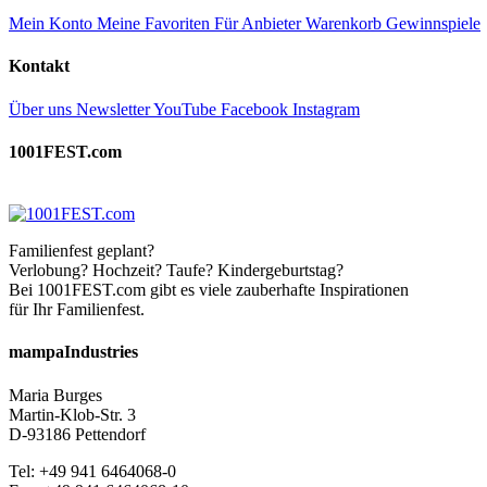
Mein Konto
Meine Favoriten
Für Anbieter
Warenkorb
Gewinnspiele
Kontakt
Über uns
Newsletter
YouTube
Facebook
Instagram
1001FEST.com
Familienfest geplant?
Verlobung? Hochzeit? Taufe? Kindergeburtstag?
Bei 1001FEST.com gibt es viele zauberhafte Inspirationen
für Ihr Familienfest.
mampaIndustries
Maria Burges
Martin-Klob-Str. 3
D-93186 Pettendorf
Tel: +49 941 6464068-0