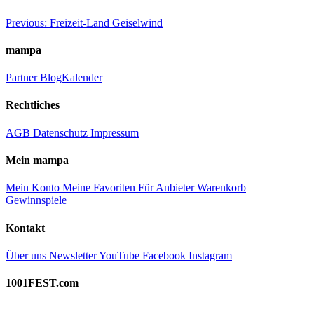
Beitragsnavigation
Previous:
Freizeit-Land Geiselwind
mampa
Partner
Blog
Kalender
Rechtliches
AGB
Datenschutz
Impressum
Mein mampa
Mein Konto
Meine Favoriten
Für Anbieter
Warenkorb
Gewinnspiele
Kontakt
Über uns
Newsletter
YouTube
Facebook
Instagram
1001FEST.com