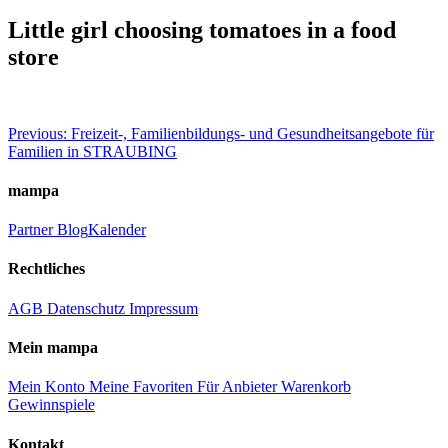
Little girl choosing tomatoes in a food
store
Beitragsnavigation
Previous:
Freizeit-, Familienbildungs- und Gesundheitsangebote für
Familien in STRAUBING
mampa
Partner
Blog
Kalender
Rechtliches
AGB
Datenschutz
Impressum
Mein mampa
Mein Konto
Meine Favoriten
Für Anbieter
Warenkorb
Gewinnspiele
Kontakt