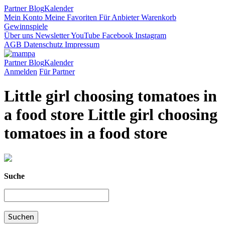
Partner
Blog
Kalender
Mein Konto
Meine Favoriten
Für Anbieter
Warenkorb
Gewinnspiele
Über uns
Newsletter
YouTube
Facebook
Instagram
AGB
Datenschutz
Impressum
Partner
Blog
Kalender
Anmelden
Für Partner
Little girl choosing tomatoes in
a food store Little girl choosing
tomatoes in a food store
Suche