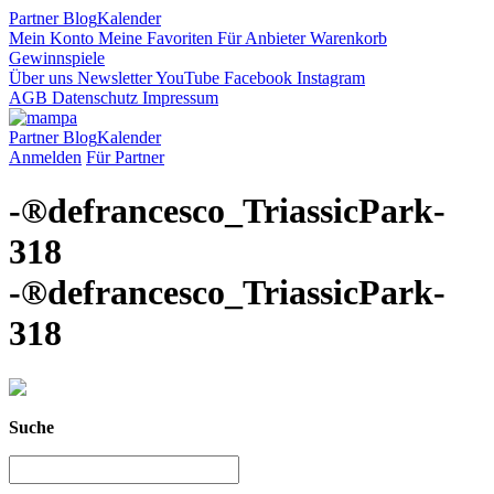
Partner
Blog
Kalender
Mein Konto
Meine Favoriten
Für Anbieter
Warenkorb
Gewinnspiele
Über uns
Newsletter
YouTube
Facebook
Instagram
AGB
Datenschutz
Impressum
Partner
Blog
Kalender
Anmelden
Für Partner
-®defrancesco_TriassicPark-
318
-®defrancesco_TriassicPark-
318
Suche