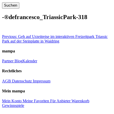
-®defrancesco_TriassicPark-318
Beitragsnavigation
Previous:
Geh auf Urzeitreise im interaktiven Freizeitpark Triassic
Park auf der Steinplatte in Waidring
mampa
Partner
Blog
Kalender
Rechtliches
AGB
Datenschutz
Impressum
Mein mampa
Mein Konto
Meine Favoriten
Für Anbieter
Warenkorb
Gewinnspiele