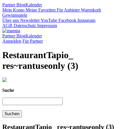
Partner
Blog
Kalender
Mein Konto
Meine Favoriten
Für Anbieter
Warenkorb
Gewinnspiele
Über uns
Newsletter
YouTube
Facebook
Instagram
AGB
Datenschutz
Impressum
Partner
Blog
Kalender
Anmelden
Für Partner
RestaurantTapio_
res~rantuseonly (3)
Suche
RestaurantTapio_ res~rantuseonly (3)