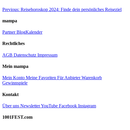
Beitragsnavigation
Previous:
Reisehoroskop 2024: Finde dein persönliches Reiseziel
mampa
Partner
Blog
Kalender
Rechtliches
AGB
Datenschutz
Impressum
Mein mampa
Mein Konto
Meine Favoriten
Für Anbieter
Warenkorb
Gewinnspiele
Kontakt
Über uns
Newsletter
YouTube
Facebook
Instagram
1001FEST.com