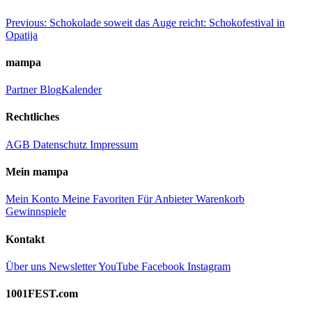
Beitragsnavigation
Previous:
Schokolade soweit das Auge reicht: Schokofestival in
Opatija
mampa
Partner
Blog
Kalender
Rechtliches
AGB
Datenschutz
Impressum
Mein mampa
Mein Konto
Meine Favoriten
Für Anbieter
Warenkorb
Gewinnspiele
Kontakt
Über uns
Newsletter
YouTube
Facebook
Instagram
1001FEST.com