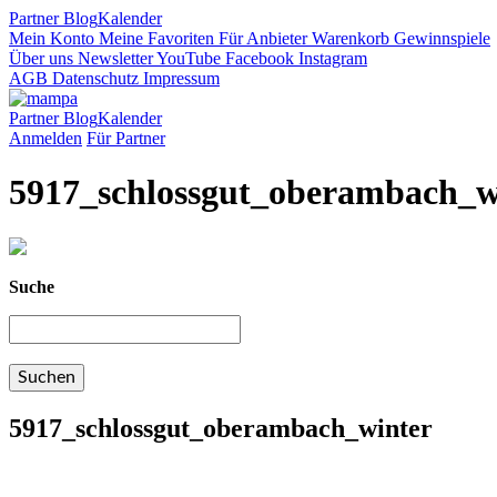
Partner
Blog
Kalender
Mein Konto
Meine Favoriten
Für Anbieter
Warenkorb
Gewinnspiele
Über uns
Newsletter
YouTube
Facebook
Instagram
AGB
Datenschutz
Impressum
Partner
Blog
Kalender
Anmelden
Für Partner
5917_schlossgut_oberambach_w
Suche
5917_schlossgut_oberambach_winter