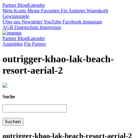
Partner
Blog
Kalender
Mein Konto
Meine Favoriten
Für Anbieter
Warenkorb
Gewinnspiele
Über uns
Newsletter
YouTube
Facebook
Instagram
AGB
Datenschutz
Impressum
Partner
Blog
Kalender
Anmelden
Für Partner
outrigger-khao-lak-beach-
resort-aerial-2
Suche
outrigger-khao-lak-beach-resort-aerial-2