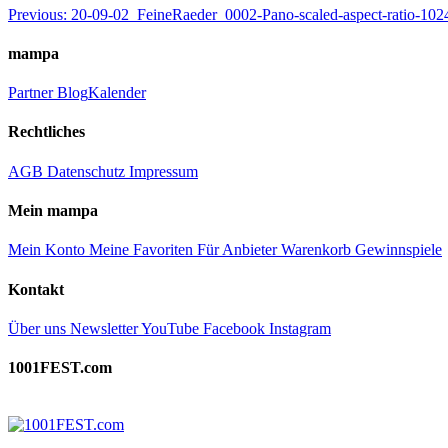
Beitragsnavigation
Previous:
20-09-02_FeineRaeder_0002-Pano-scaled-aspect-ratio-102
mampa
Partner
Blog
Kalender
Rechtliches
AGB
Datenschutz
Impressum
Mein mampa
Mein Konto
Meine Favoriten
Für Anbieter
Warenkorb
Gewinnspiele
Kontakt
Über uns
Newsletter
YouTube
Facebook
Instagram
1001FEST.com