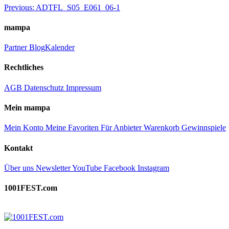
Beitragsnavigation
Previous:
ADTFL_S05_E061_06-1
mampa
Partner
Blog
Kalender
Rechtliches
AGB
Datenschutz
Impressum
Mein mampa
Mein Konto
Meine Favoriten
Für Anbieter
Warenkorb
Gewinnspiele
Kontakt
Über uns
Newsletter
YouTube
Facebook
Instagram
1001FEST.com