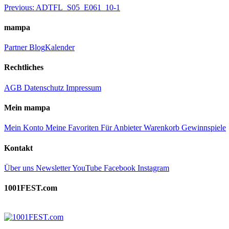
Beitragsnavigation
Previous:
ADTFL_S05_E061_10-1
mampa
Partner
Blog
Kalender
Rechtliches
AGB
Datenschutz
Impressum
Mein mampa
Mein Konto
Meine Favoriten
Für Anbieter
Warenkorb
Gewinnspiele
Kontakt
Über uns
Newsletter
YouTube
Facebook
Instagram
1001FEST.com