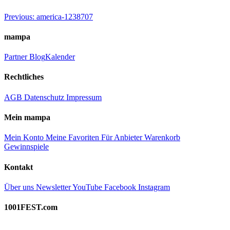
Beitragsnavigation
Previous:
america-1238707
mampa
Partner
Blog
Kalender
Rechtliches
AGB
Datenschutz
Impressum
Mein mampa
Mein Konto
Meine Favoriten
Für Anbieter
Warenkorb
Gewinnspiele
Kontakt
Über uns
Newsletter
YouTube
Facebook
Instagram
1001FEST.com