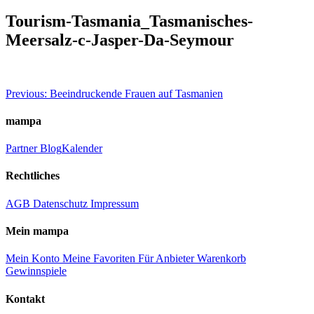
Tourism-Tasmania_Tasmanisches-
Meersalz-c-Jasper-Da-Seymour
Beitragsnavigation
Previous:
Beeindruckende Frauen auf Tasmanien
mampa
Partner
Blog
Kalender
Rechtliches
AGB
Datenschutz
Impressum
Mein mampa
Mein Konto
Meine Favoriten
Für Anbieter
Warenkorb
Gewinnspiele
Kontakt