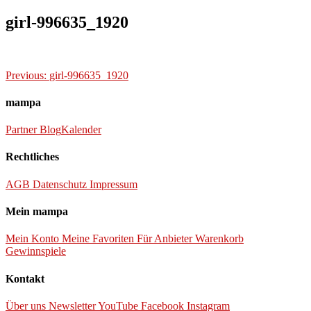
girl-996635_1920
Beitragsnavigation
Previous:
girl-996635_1920
mampa
Partner
Blog
Kalender
Rechtliches
AGB
Datenschutz
Impressum
Mein mampa
Mein Konto
Meine Favoriten
Für Anbieter
Warenkorb
Gewinnspiele
Kontakt
Über uns
Newsletter
YouTube
Facebook
Instagram