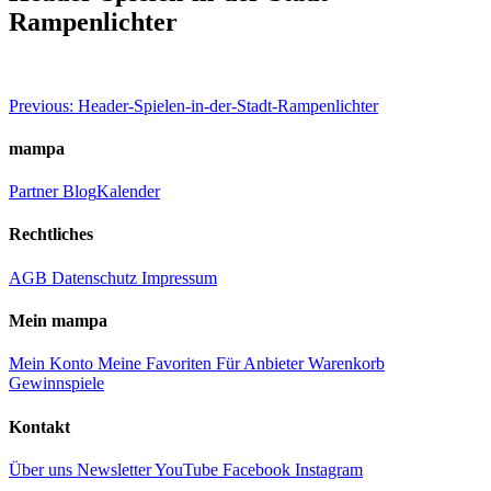
Rampenlichter
Beitragsnavigation
Previous:
Header-Spielen-in-der-Stadt-Rampenlichter
mampa
Partner
Blog
Kalender
Rechtliches
AGB
Datenschutz
Impressum
Mein mampa
Mein Konto
Meine Favoriten
Für Anbieter
Warenkorb
Gewinnspiele
Kontakt
Über uns
Newsletter
YouTube
Facebook
Instagram