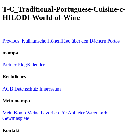
T-C_Traditional-Portuguese-Cuisine-c-
HILODI-World-of-Wine
Beitragsnavigation
Previous:
Kulinarische Höhenflüge über den Dächern Portos
mampa
Partner
Blog
Kalender
Rechtliches
AGB
Datenschutz
Impressum
Mein mampa
Mein Konto
Meine Favoriten
Für Anbieter
Warenkorb
Gewinnspiele
Kontakt