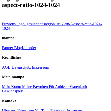
aspect-ratio-1024-1024
Beitragsnavigation
Previous:
logo_gesundheitsregion_sr_klein-2-aspect-ratio-1024-
1024
mampa
Partner
Blog
Kalender
Rechtliches
AGB
Datenschutz
Impressum
Mein mampa
Mein Konto
Meine Favoriten
Für Anbieter
Warenkorb
Gewinnspiele
Kontakt
Über uns
Newsletter
YouTube
Facebook
Instagram