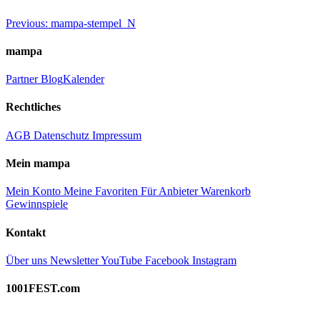
Beitragsnavigation
Previous:
mampa-stempel_N
mampa
Partner
Blog
Kalender
Rechtliches
AGB
Datenschutz
Impressum
Mein mampa
Mein Konto
Meine Favoriten
Für Anbieter
Warenkorb
Gewinnspiele
Kontakt
Über uns
Newsletter
YouTube
Facebook
Instagram
1001FEST.com