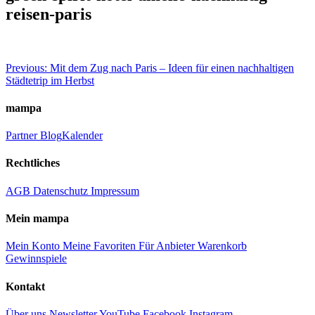
reisen-paris
Beitragsnavigation
Previous:
Mit dem Zug nach Paris – Ideen für einen nachhaltigen
Städtetrip im Herbst
mampa
Partner
Blog
Kalender
Rechtliches
AGB
Datenschutz
Impressum
Mein mampa
Mein Konto
Meine Favoriten
Für Anbieter
Warenkorb
Gewinnspiele
Kontakt
Über uns
Newsletter
YouTube
Facebook
Instagram