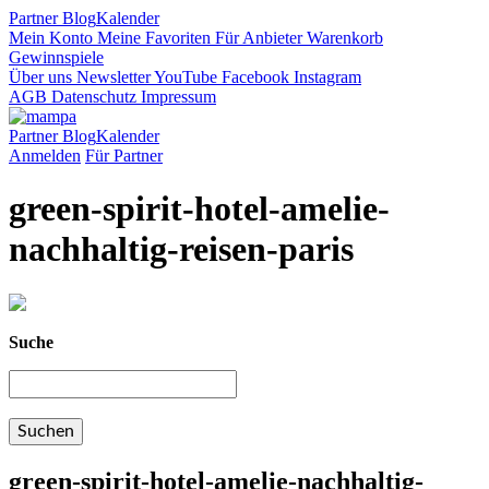
Partner
Blog
Kalender
Mein Konto
Meine Favoriten
Für Anbieter
Warenkorb
Gewinnspiele
Über uns
Newsletter
YouTube
Facebook
Instagram
AGB
Datenschutz
Impressum
Partner
Blog
Kalender
Anmelden
Für Partner
green-spirit-hotel-amelie-
nachhaltig-reisen-paris
Suche
green-spirit-hotel-amelie-nachhaltig-