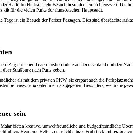
r Stadt. Im Herbst ist ein Besuch besonders empfehlenswert: Die bunt
ilt für die vielen Parks der französischen Hauptstadt.
e Tage ist ein Besuch der Pariser Passagen. Dies sind überdachte Arkad
hten
mit dem Zug erreichen lassen. Insbesondere aus Deutschland und den Na
 über Straßburg nach Paris geben.
ndlicher als mit dem privaten PKW, sie erspart auch die Parkplatzsuch
eisten Sehenswürdigkeiten mehr als gegeben. Besonders, wenn die gewäh
euer sein
d Malar bieten kreative, umweltfreundliche und budgetfreundliche Übe
 wohlfühlen. Bequeme Betten, ein reichhaltiges Frühstück mit regional