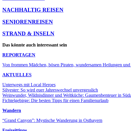
NACHHALTIG REISEN
SENIORENREISEN
STRAND & INSELN
Das könnte auch interessant sein
REPORTAGEN
Von frommen Mädchen, bösen Piraten, wundersamen Heilungen und w
AKTUELLES
Unterwegs mit Local Heroes
Silvester: So wird euer Jahreswechsel unvergesslich
Weinwunder, Wildnisdinner und Weltküche: Gaumenbenteuer in Süda
Fichtelgebirge: Die besten Tipps für einen Familienurlaub
Wandern
“Grand Canyon”: Mystische Wanderung in Ostbayern
Freizeittipps