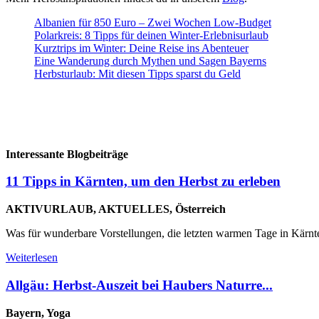
Albanien für 850 Euro – Zwei Wochen Low-Budget
Polarkreis: 8 Tipps für deinen Winter-Erlebnisurlaub
Kurztrips im Winter: Deine Reise ins Abenteuer
Eine Wanderung durch Mythen und Sagen Bayerns
Herbsturlaub: Mit diesen Tipps sparst du Geld
Interessante Blogbeiträge
11 Tipps in Kärnten, um den Herbst zu erleben
AKTIVURLAUB, AKTUELLES, Österreich
Was für wunderbare Vorstellungen, die letzten warmen Tage in Kärnt
Weiterlesen
Allgäu: Herbst-Auszeit bei Haubers Naturre...
Bayern, Yoga