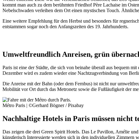
kommt man auch zu dem berühmten Friedhof Père Lachaise im Osten de
Nebelschwaden verleihen dem Ort einen mystischen Touch. Ähnliches g
Eine weitere Empfehlung für den Herbst und besonders für regnerisch
entstammen sogar noch den Anfangszeiten des 19. Jahrhunderts.
Umweltfreundlich Anreisen, grün übernac
Paris ist eine der Städte, die sich von beinahe überall aus bequem 
Dezember wird es zudem wieder eine Nachtzugverbindung von Berlin
Die Anreise mit der Bahn (oder dem Fernbus) ist nicht nur umweltfreu
Mobilität vor Ort durch das Metronetz sowie die Fußläufigkeit der m
Métro Paris | ©Gerhard Bögner / Pixabay
Nachhaltige Hotels in Paris müssen nicht t
Das zeigen die drei Green Spirit Hotels. Das Le Pavillon, Amélie un
künstlerisch Interessierte werden sich in den individuellen Zimmern