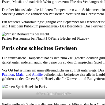
Essen, Musik und natürlich Wein gibt es zum Fête des Vendanges de 
Darüber hinaus laden die kühleren Temperaturen zum Schlemmen ein. V
Streifzug durch die zahlreichen Patisserien bietet sich im Herbst mehr 
Ein weiteres Veranstaltungshighlight von September bis Dezember ist d
und Tanz dem Publikum präsentieren.- Das Besondere: Das Festival fin
Pariser Restaurants bei Nacht | ©Pierre Blaché auf Pixabay
Paris ohne schlechtes Gewissen
Die französische Hauptstadt hat es sich zum Ziel gesetzt, deutlich g
gehört unter anderem auch, die Seine bis zu den Olympischen Spiel 
Vor Ort bist ist man am umweltfreundlichsten zu Fuß unterwegs. Das 
Pavillon
,
Malar
und
Amélie
befinden sich beispielsweise alle in Lauf
gehören zu den Green Spirit Hotels, die für Umwelt- und Budgetfreund
©Green Spirit Hotel Amélie
Weiter entfernte Ziele wie die verschiedenen Schlösser, das Eco Quar