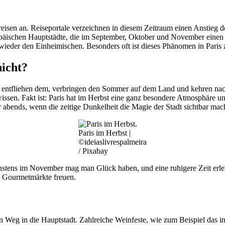
ereisen an. Reiseportale verzeichnen in diesem Zeitraum einen Anstie
ropäischen Hauptstädte, die im September, Oktober und November ein
wieder den Einheimischen. Besonders oft ist dieses Phänomen in Paris 
nicht?
ser entfliehen dem, verbringen den Sommer auf dem Land und kehren na
 wissen. Fakt ist: Paris hat im Herbst eine ganz besondere Atmosphäre 
abends, wenn die zeitige Dunkelheit die Magie der Stadt sichtbar mach
Paris im Herbst |
©ideiaslivrespalmeira
/ Pixabay
chstens im November mag man Glück haben, und eine ruhigere Zeit erleb
nd Gourmetmärkte freuen.
n Weg in die Hauptstadt. Zahlreiche Weinfeste, wie zum Beispiel das i