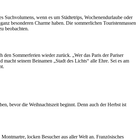
g des Suchvolumens, wenn es um Städtetrips, Wochenendurlaube oder
en ganz besonderen Charme haben. Die sommerlichen Touristenmassen
zu beobachten.
ch den Sommerferien wieder zurück. „Wer das Paris der Pariser
und macht seinem Beinamen „Stadt des Lichts“ alle Ehre. Sei es am
t.
en, bevor die Weihnachtszeit beginnt. Denn auch der Herbst ist
n Montmartre, locken Besucher aus aller Welt an. Französisches