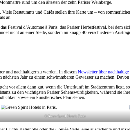
Montmartre rund um den ältesten der zehn Pariser Weinberge.
iele Restaurants und Cafés stellen ihre Karte um – von sommerlichen 
als an.
as Festival d’Automne à Paris, das Pariser Herbstfestival, bei dem sich
det nicht an einer Stelle, sondern an knapp 40 verschiedenen Austragu
rüner und nachhaltiger zu werden. In diesem
Newsletter über nachhaltige
im nächsten Jahr zu einem schwimmbaren Gewässer zu machen. Davon sol
geht vor allem dann gut, wenn die Unterkunft im Stadtzentrum liegt, s
distanz zu den wichtigsten Pariser Sehenswürdigkeiten, während sie ihr
lichkeit sowie ein künstlerisches Flair stehen.
©Green Spirit Hotels Paris
tier Clichy Batignolle oder die Coulée Verte, eine ausgediente und in