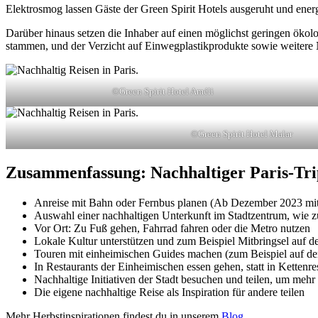
Elektrosmog lassen Gäste der Green Spirit Hotels ausgeruht und energ
Darüber hinaus setzen die Inhaber auf einen möglichst geringen öko
stammen, und der Verzicht auf Einwegplastikprodukte sowie weitere
©Green Spirit Hotel Améli
©Green Spirit Hotel Malar
Zusammenfassung: Nachhaltiger Paris-Tri
Anreise mit Bahn oder Fernbus planen (Ab Dezember 2023 mi
Auswahl einer nachhaltigen Unterkunft im Stadtzentrum, wie z
Vor Ort: Zu Fuß gehen, Fahrrad fahren oder die Metro nutzen
Lokale Kultur unterstützen und zum Beispiel Mitbringsel auf 
Touren mit einheimischen Guides machen (zum Beispiel auf de
In Restaurants der Einheimischen essen gehen, statt in Kettenr
Nachhaltige Initiativen der Stadt besuchen und teilen, um me
Die eigene nachhaltige Reise als Inspiration für andere teilen
Mehr Herbstinspirationen findest du in unserem
Blog
.