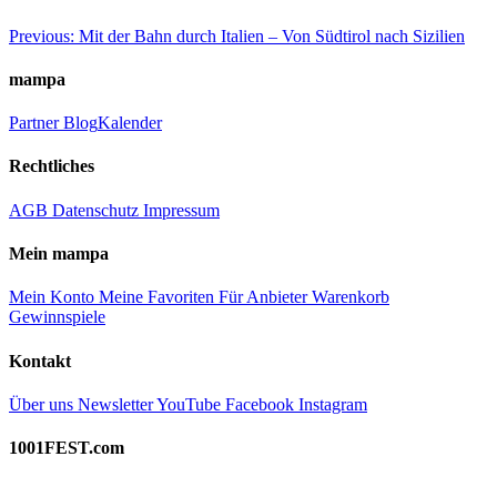
Beitragsnavigation
Previous:
Mit der Bahn durch Italien – Von Südtirol nach Sizilien
mampa
Partner
Blog
Kalender
Rechtliches
AGB
Datenschutz
Impressum
Mein mampa
Mein Konto
Meine Favoriten
Für Anbieter
Warenkorb
Gewinnspiele
Kontakt
Über uns
Newsletter
YouTube
Facebook
Instagram
1001FEST.com