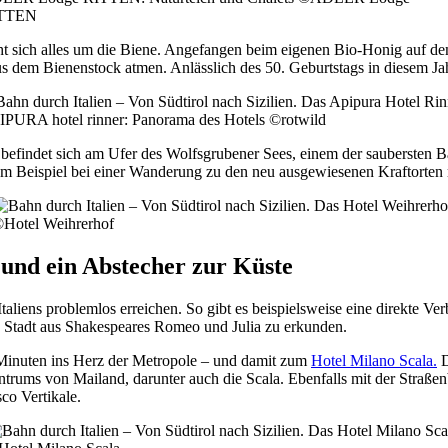
TTEN
t sich alles um die Biene. Angefangen beim eigenen Bio-Honig auf de
 aus dem Bienenstock atmen. Anlässlich des 50. Geburtstags in diesem J
PURA hotel rinner: Panorama des Hotels ©rotwild
befindet sich am Ufer des Wolfsgrubener Sees, einem der saubersten Ba
um Beispiel bei einer Wanderung zu den neu ausgewiesenen Kraftorten
Hotel Weihrerhof
und ein Abstecher zur Küste
aliens problemlos erreichen. So gibt es beispielsweise eine direkte
e Stadt aus Shakespeares Romeo und Julia zu erkunden.
Minuten ins Herz der Metropole – und damit zum
Hotel Milano Scala.
D
ntrums von Mailand, darunter auch die Scala. Ebenfalls mit der Straßenb
co Vertikale.