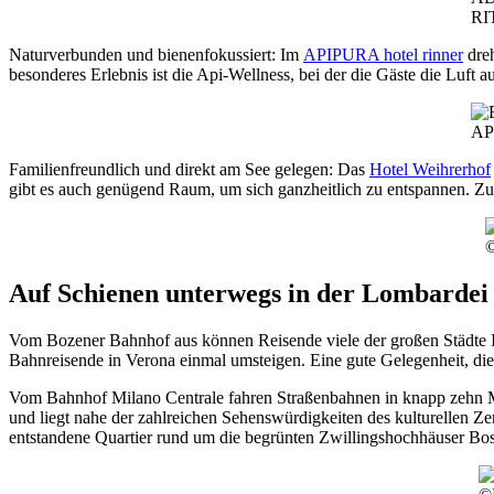
RI
Naturverbunden und bienenfokussiert: Im
APIPURA hotel rinner
dreh
besonderes Erlebnis ist die Api-Wellness, bei der die Gäste die Luft
API
Familienfreundlich und direkt am See gelegen: Das
Hotel Weihrerhof
gibt es auch genügend Raum, um sich ganzheitlich zu entspannen. Z
©
Auf Schienen unterwegs in der Lombardei 
Vom Bozener Bahnhof aus können Reisende viele der großen Städte It
Bahnreisende in Verona einmal umsteigen. Eine gute Gelegenheit, di
Vom Bahnhof Milano Centrale fahren Straßenbahnen in knapp zehn 
und liegt nahe der zahlreichen Sehenswürdigkeiten des kulturellen Ze
entstandene Quartier rund um die begrünten Zwillingshochhäuser Bos