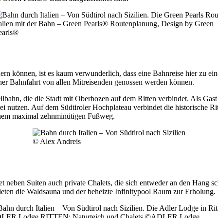
talien mit der Bahn – Green Pearls® Routenplanung, Design by Green
earls®
rn können, ist es kaum verwunderlich, dass eine Bahnreise hier zu ei
einer Bahnfahrt von allen Mitreisenden genossen werden können.
lbahn, die die Stadt mit Oberbozen auf dem Ritten verbindet. Als Gast
i nutzen. Auf dem Südtiroler Hochplateau verbindet die historische Ri
 einem maximal zehnminütigen Fußweg.
© Alex Andreis
et neben Suiten auch private Chalets, die sich entweder an den Hang s
bieten die Waldsauna und der beheizte Infinitypool Raum zur Erholung.
LER Lodge RITTEN: Naturteich und Chalets ©ADLER Lodge