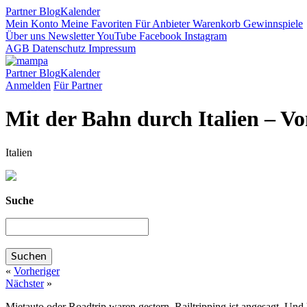
Partner
Blog
Kalender
Mein Konto
Meine Favoriten
Für Anbieter
Warenkorb
Gewinnspiele
Über uns
Newsletter
YouTube
Facebook
Instagram
AGB
Datenschutz
Impressum
Partner
Blog
Kalender
Anmelden
Für Partner
Mit der Bahn durch Italien – Vo
Italien
Suche
«
Vorheriger
Nächster
»
Mietauto oder Roadtrip waren gestern. Railtripping ist angesagt. Und