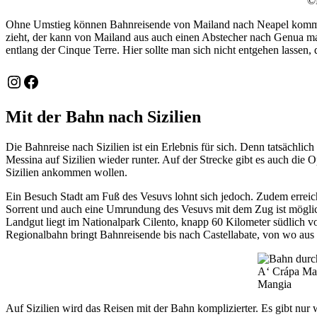
©H
Ohne Umstieg können Bahnreisende von Mailand nach Neapel kommen.
zieht, der kann von Mailand aus auch einen Abstecher nach Genua mac
entlang der Cinque Terre. Hier sollte man sich nicht entgehen lassen, 
Instagram
Facebook
Mit der Bahn nach Sizilien
Die Bahnreise nach Sizilien ist ein Erlebnis für sich. Denn tatsächl
Messina auf Sizilien wieder runter. Auf der Strecke gibt es auch die
Sizilien ankommen wollen.
Ein Besuch Stadt am Fuß des Vesuvs lohnt sich jedoch. Zudem errei
Sorrent und auch eine Umrundung des Vesuvs mit dem Zug ist möglich
Landgut liegt im Nationalpark Cilento, knapp 60 Kilometer südlich vo
Regionalbahn bringt Bahnreisende bis nach Castellabate, von wo aus 
A‘ Crápa Man
Mangia
Auf Sizilien wird das Reisen mit der Bahn komplizierter. Es gibt nur