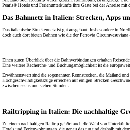
Pearls® Hotels und Ferienunterkünfte ihre Gäste bei der Anreise mit
Das Bahnnetz in Italien: Strecken, Apps u
Das italienische Streckennetz ist gut ausgebaut. Insbesondere in Nord
doch auch dort bieten Bahnen wie die der Ferrovia Circumvesuviana o
Einen guten Überblick über die Bahnverbindungen erhalten Reisende
Eine weitere Recherche- und Buchungsmöglichkeit ist die europawe
Erwähnenswert sind die sogenannten Rennstrecken, die Mailand und Sa
Hochgeschwindigkeitszüge erreichen auf einigen Strecken Geschwind
zwischen sechs und sieben Stunden.
Railtripping in Italien: Die nachhaltige 
Zu einem nachhaltigen Railtrip gehört auch die Wahl von Unterkünften,
Hotels und Ferienwohnungen, die genau das tun und deshalb mit dem