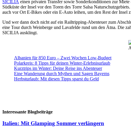
SICILIA
einen privaten Transfer sowie Sonderkonditionen zur Miete e
Südküste der Insel vor den Toren des Torre Salsa Naturschutzgebiet
auch vor Ort E-Bikes oder ein E-Auto leihen, um den Rest der Insel 
Und wer dann doch nicht auf ein Railtripping-Abenteuer zum Abschlus
eine Tour durch Weinberge und Lavafelde rund um den Ätna. Die za
SICILIA ausklingt.
A
Albanien für 850 Euro – Zwei Wochen Low-Budget
Polarkreis: 8 Tipps für deinen Winter-Erlebnisurlaub
Kurztrips im Winter: Deine Reise ins Abenteuer
Eine Wanderung durch Mythen und Sagen Bayerns
Herbsturlaub: Mit diesen Tipps sparst du Geld
Interessante Blogbeiträge
Italien: Mit Glamping Sommer verlängern