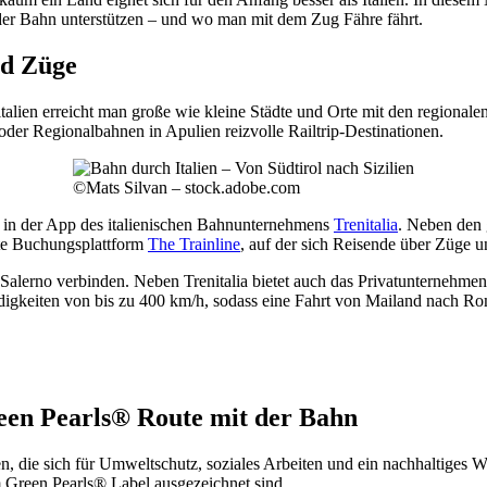
 der Bahn unterstützen – und wo man mit dem Zug Fähre fährt.
nd Züge
italien erreicht man große wie kleine Städte und Orte mit den regional
der Regionalbahnen in Apulien reizvolle Railtrip-Destinationen.
©Mats Silvan – stock.adobe.com
 in der App des italienischen Bahnunternehmens
Trenitalia
. Neben den 
ite Buchungsplattform
The Trainline
, auf der sich Reisende über Züge u
lerno verbinden. Neben Trenitalia bietet auch das Privatunternehmen 
igkeiten von bis zu 400 km/h, sodass eine Fahrt von Mailand nach Rom
Green Pearls® Route mit der Bahn
 die sich für Umweltschutz, soziales Arbeiten und ein nachhaltiges Wirt
 Green Pearls® Label ausgezeichnet sind.