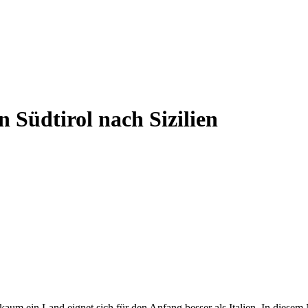
n Südtirol nach Sizilien
 kaum ein Land eignet sich für den Anfang besser als Italien. In diesem