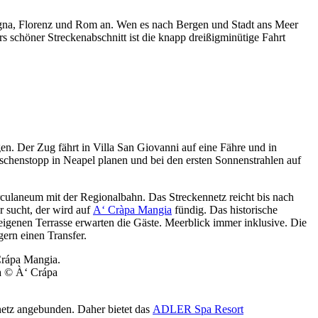
gna, Florenz und Rom an. Wen es nach Bergen und Stadt ans Meer
 schöner Streckenabschnitt ist die knapp dreißigminütige Fahrt
en. Der Zug fährt in Villa San Giovanni auf eine Fähre und in
ischenstopp in Neapel planen und bei den ersten Sonnenstrahlen auf
culaneum mit der Regionalbahn. Das Streckennetz reicht bis nach
 sucht, der wird auf
A‘ Cràpa Mangia
fündig. Das historische
eigenen Terrasse erwarten die Gäste. Meerblick immer inklusive. Die
ern einen Transfer.
a © À‘ Crápa
nnetz angebunden. Daher bietet das
ADLER Spa Resort