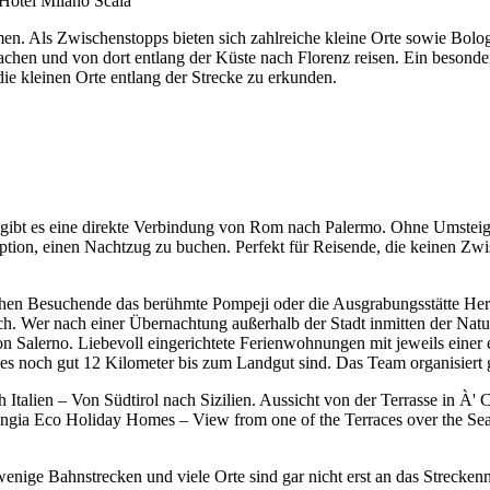
otel Milano Scala
 Als Zwischenstopps bieten sich zahlreiche kleine Orte sowie Bolo
hen und von dort entlang der Küste nach Florenz reisen. Ein besonders
die kleinen Orte entlang der Strecke zu erkunden.
ich gibt es eine direkte Verbindung von Rom nach Palermo. Ohne Umsteig
 Option, einen Nachtzug zu buchen. Perfekt für Reisende, die keinen Zw
chen Besuchende das berühmte Pompeji oder die Ausgrabungsstätte Her
. Wer nach einer Übernachtung außerhalb der Stadt inmitten der Natur
n Salerno. Liebevoll eingerichtete Ferienwohnungen mit jeweils einer 
es noch gut 12 Kilometer bis zum Landgut sind. Das Team organisiert g
gia Eco Holiday Homes – View from one of the Terraces over the Se
 wenige Bahnstrecken und viele Orte sind gar nicht erst an das Strecke