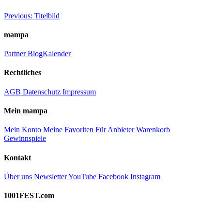
Beitragsnavigation
Previous:
Titelbild
mampa
Partner
Blog
Kalender
Rechtliches
AGB
Datenschutz
Impressum
Mein mampa
Mein Konto
Meine Favoriten
Für Anbieter
Warenkorb
Gewinnspiele
Kontakt
Über uns
Newsletter
YouTube
Facebook
Instagram
1001FEST.com