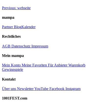
Beitragsnavigation
Previous:
webseite
mampa
Partner
Blog
Kalender
Rechtliches
AGB
Datenschutz
Impressum
Mein mampa
Mein Konto
Meine Favoriten
Für Anbieter
Warenkorb
Gewinnspiele
Kontakt
Über uns
Newsletter
YouTube
Facebook
Instagram
1001FEST.com