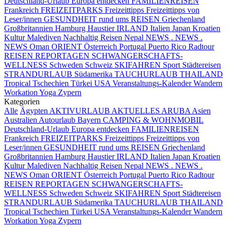
Deutschland-Urlaub
Europa entdecken
FAMILIENREISEN
Frankreich
FREIZEITPARKS
Freizeittipps
Freizeittipps von
Leser/innen
GESUNDHEIT rund ums REISEN
Griechenland
Großbritannien
Hamburg
Haustier
IRLAND
Italien
Japan
Kroatien
Kultur
Malediven
Nachhaltig Reisen
Nepal
NEWS . NEWS .
NEWS
Oman
ORIENT
Österreich
Portugal
Puerto Rico
Radtour
REISEN
REPORTAGEN
SCHWANGERSCHAFTS-
WELLNESS
Schweden
Schweiz
SKIFAHREN
Sport
Städtereisen
STRANDURLAUB
Südamerika
TAUCHURLAUB
THAILAND
Tropical
Tschechien
Türkei
USA
Veranstaltungs-Kalender
Wandern
Workation
Yoga
Zypern
Kategorien
Alle
Ägypten
AKTIVURLAUB
AKTUELLES
ARUBA
Asien
Australien
Autourlaub
Bayern
CAMPING & WOHNMOBIL
Deutschland-Urlaub
Europa entdecken
FAMILIENREISEN
Frankreich
FREIZEITPARKS
Freizeittipps
Freizeittipps von
Leser/innen
GESUNDHEIT rund ums REISEN
Griechenland
Großbritannien
Hamburg
Haustier
IRLAND
Italien
Japan
Kroatien
Kultur
Malediven
Nachhaltig Reisen
Nepal
NEWS . NEWS .
NEWS
Oman
ORIENT
Österreich
Portugal
Puerto Rico
Radtour
REISEN
REPORTAGEN
SCHWANGERSCHAFTS-
WELLNESS
Schweden
Schweiz
SKIFAHREN
Sport
Städtereisen
STRANDURLAUB
Südamerika
TAUCHURLAUB
THAILAND
Tropical
Tschechien
Türkei
USA
Veranstaltungs-Kalender
Wandern
Workation
Yoga
Zypern