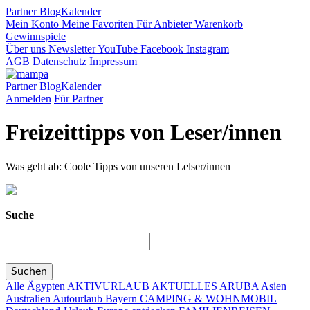
Partner
Blog
Kalender
Mein Konto
Meine Favoriten
Für Anbieter
Warenkorb
Gewinnspiele
Über uns
Newsletter
YouTube
Facebook
Instagram
AGB
Datenschutz
Impressum
Partner
Blog
Kalender
Anmelden
Für Partner
Freizeittipps von Leser/innen
Was geht ab: Coole Tipps von unseren Lelser/innen
Suche
Alle
Ägypten
AKTIVURLAUB
AKTUELLES
ARUBA
Asien
Australien
Autourlaub
Bayern
CAMPING & WOHNMOBIL