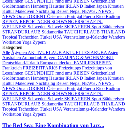
Leser/innen
GESUNDHEIT rund ums REISEN
Griechenland
Großbritannien
Hamburg
Haustier
IRLAND
Italien
Japan
Kroatien
Kultur
Malediven
Nachhaltig Reisen
Nepal
NEWS . NEWS .
NEWS
Oman
ORIENT
Österreich
Portugal
Puerto Rico
Radtour
REISEN
REPORTAGEN
SCHWANGERSCHAFTS-
WELLNESS
Schweden
Schweiz
SKIFAHREN
Sport
Städtereisen
STRANDURLAUB
Südamerika
TAUCHURLAUB
THAILAND
Tropical
Tschechien
Türkei
USA
Veranstaltungs-Kalender
Wandern
Workation
Yoga
Zypern
Kategorien
Alle
Ägypten
AKTIVURLAUB
AKTUELLES
ARUBA
Asien
Australien
Autourlaub
Bayern
CAMPING & WOHNMOBIL
Deutschland-Urlaub
Europa entdecken
FAMILIENREISEN
Frankreich
FREIZEITPARKS
Freizeittipps
Freizeittipps von
Leser/innen
GESUNDHEIT rund ums REISEN
Griechenland
Großbritannien
Hamburg
Haustier
IRLAND
Italien
Japan
Kroatien
Kultur
Malediven
Nachhaltig Reisen
Nepal
NEWS . NEWS .
NEWS
Oman
ORIENT
Österreich
Portugal
Puerto Rico
Radtour
REISEN
REPORTAGEN
SCHWANGERSCHAFTS-
WELLNESS
Schweden
Schweiz
SKIFAHREN
Sport
Städtereisen
STRANDURLAUB
Südamerika
TAUCHURLAUB
THAILAND
Tropical
Tschechien
Türkei
USA
Veranstaltungs-Kalender
Wandern
Workation
Yoga
Zypern
The Red Sea: Eine Kombination von Lux...