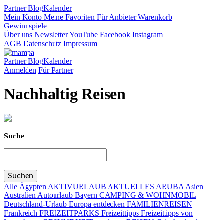
Partner
Blog
Kalender
Mein Konto
Meine Favoriten
Für Anbieter
Warenkorb
Gewinnspiele
Über uns
Newsletter
YouTube
Facebook
Instagram
AGB
Datenschutz
Impressum
Partner
Blog
Kalender
Anmelden
Für Partner
Nachhaltig Reisen
Suche
Alle
Ägypten
AKTIVURLAUB
AKTUELLES
ARUBA
Asien
Australien
Autourlaub
Bayern
CAMPING & WOHNMOBIL
Deutschland-Urlaub
Europa entdecken
FAMILIENREISEN
Frankreich
FREIZEITPARKS
Freizeittipps
Freizeittipps von