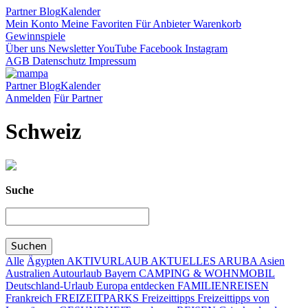
Partner
Blog
Kalender
Mein Konto
Meine Favoriten
Für Anbieter
Warenkorb
Gewinnspiele
Über uns
Newsletter
YouTube
Facebook
Instagram
AGB
Datenschutz
Impressum
Partner
Blog
Kalender
Anmelden
Für Partner
Schweiz
Suche
Alle
Ägypten
AKTIVURLAUB
AKTUELLES
ARUBA
Asien
Australien
Autourlaub
Bayern
CAMPING & WOHNMOBIL
Deutschland-Urlaub
Europa entdecken
FAMILIENREISEN
Frankreich
FREIZEITPARKS
Freizeittipps
Freizeittipps von