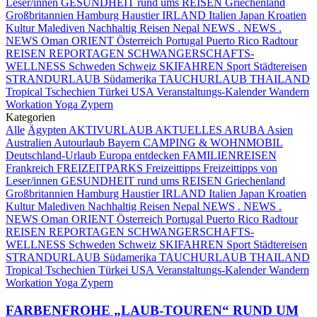
Leser/innen
GESUNDHEIT rund ums REISEN
Griechenland
Großbritannien
Hamburg
Haustier
IRLAND
Italien
Japan
Kroatien
Kultur
Malediven
Nachhaltig Reisen
Nepal
NEWS . NEWS .
NEWS
Oman
ORIENT
Österreich
Portugal
Puerto Rico
Radtour
REISEN
REPORTAGEN
SCHWANGERSCHAFTS-
WELLNESS
Schweden
Schweiz
SKIFAHREN
Sport
Städtereisen
STRANDURLAUB
Südamerika
TAUCHURLAUB
THAILAND
Tropical
Tschechien
Türkei
USA
Veranstaltungs-Kalender
Wandern
Workation
Yoga
Zypern
Kategorien
Alle
Ägypten
AKTIVURLAUB
AKTUELLES
ARUBA
Asien
Australien
Autourlaub
Bayern
CAMPING & WOHNMOBIL
Deutschland-Urlaub
Europa entdecken
FAMILIENREISEN
Frankreich
FREIZEITPARKS
Freizeittipps
Freizeittipps von
Leser/innen
GESUNDHEIT rund ums REISEN
Griechenland
Großbritannien
Hamburg
Haustier
IRLAND
Italien
Japan
Kroatien
Kultur
Malediven
Nachhaltig Reisen
Nepal
NEWS . NEWS .
NEWS
Oman
ORIENT
Österreich
Portugal
Puerto Rico
Radtour
REISEN
REPORTAGEN
SCHWANGERSCHAFTS-
WELLNESS
Schweden
Schweiz
SKIFAHREN
Sport
Städtereisen
STRANDURLAUB
Südamerika
TAUCHURLAUB
THAILAND
Tropical
Tschechien
Türkei
USA
Veranstaltungs-Kalender
Wandern
Workation
Yoga
Zypern
FARBENFROHE „LAUB-TOUREN“ RUND UM