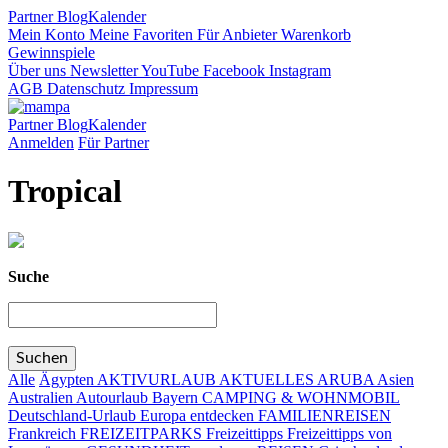
Partner
Blog
Kalender
Mein Konto
Meine Favoriten
Für Anbieter
Warenkorb
Gewinnspiele
Über uns
Newsletter
YouTube
Facebook
Instagram
AGB
Datenschutz
Impressum
Partner
Blog
Kalender
Anmelden
Für Partner
Tropical
Suche
Alle
Ägypten
AKTIVURLAUB
AKTUELLES
ARUBA
Asien
Australien
Autourlaub
Bayern
CAMPING & WOHNMOBIL
Deutschland-Urlaub
Europa entdecken
FAMILIENREISEN
Frankreich
FREIZEITPARKS
Freizeittipps
Freizeittipps von