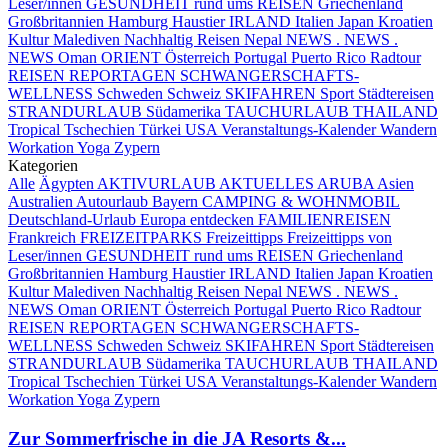
Leser/innen
GESUNDHEIT rund ums REISEN
Griechenland
Großbritannien
Hamburg
Haustier
IRLAND
Italien
Japan
Kroatien
Kultur
Malediven
Nachhaltig Reisen
Nepal
NEWS . NEWS .
NEWS
Oman
ORIENT
Österreich
Portugal
Puerto Rico
Radtour
REISEN
REPORTAGEN
SCHWANGERSCHAFTS-
WELLNESS
Schweden
Schweiz
SKIFAHREN
Sport
Städtereisen
STRANDURLAUB
Südamerika
TAUCHURLAUB
THAILAND
Tropical
Tschechien
Türkei
USA
Veranstaltungs-Kalender
Wandern
Workation
Yoga
Zypern
Kategorien
Alle
Ägypten
AKTIVURLAUB
AKTUELLES
ARUBA
Asien
Australien
Autourlaub
Bayern
CAMPING & WOHNMOBIL
Deutschland-Urlaub
Europa entdecken
FAMILIENREISEN
Frankreich
FREIZEITPARKS
Freizeittipps
Freizeittipps von
Leser/innen
GESUNDHEIT rund ums REISEN
Griechenland
Großbritannien
Hamburg
Haustier
IRLAND
Italien
Japan
Kroatien
Kultur
Malediven
Nachhaltig Reisen
Nepal
NEWS . NEWS .
NEWS
Oman
ORIENT
Österreich
Portugal
Puerto Rico
Radtour
REISEN
REPORTAGEN
SCHWANGERSCHAFTS-
WELLNESS
Schweden
Schweiz
SKIFAHREN
Sport
Städtereisen
STRANDURLAUB
Südamerika
TAUCHURLAUB
THAILAND
Tropical
Tschechien
Türkei
USA
Veranstaltungs-Kalender
Wandern
Workation
Yoga
Zypern
Zur Sommerfrische in die JA Resorts &...