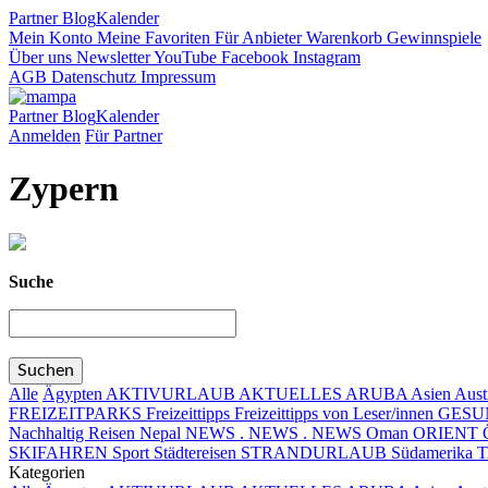
Partner
Blog
Kalender
Mein Konto
Meine Favoriten
Für Anbieter
Warenkorb
Gewinnspiele
Über uns
Newsletter
YouTube
Facebook
Instagram
AGB
Datenschutz
Impressum
Partner
Blog
Kalender
Anmelden
Für Partner
Zypern
Suche
Alle
Ägypten
AKTIVURLAUB
AKTUELLES
ARUBA
Asien
Aust
FREIZEITPARKS
Freizeittipps
Freizeittipps von Leser/innen
GESUN
Nachhaltig Reisen
Nepal
NEWS . NEWS . NEWS
Oman
ORIENT
SKIFAHREN
Sport
Städtereisen
STRANDURLAUB
Südamerika
Kategorien