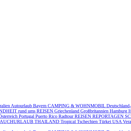
ralien
Autourlaub
Bayern
CAMPING & WOHNMOBIL
Deutschland
DHEIT rund ums REISEN
Griechenland
Großbritannien
Hamburg
H
Österreich
Portugal
Puerto Rico
Radtour
REISEN
REPORTAGEN
S
TAUCHURLAUB
THAILAND
Tropical
Tschechien
Türkei
USA
Vera