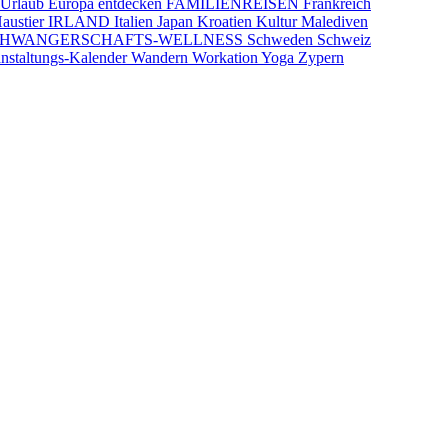
-Urlaub
Europa entdecken
FAMILIENREISEN
Frankreich
austier
IRLAND
Italien
Japan
Kroatien
Kultur
Malediven
CHWANGERSCHAFTS-WELLNESS
Schweden
Schweiz
nstaltungs-Kalender
Wandern
Workation
Yoga
Zypern