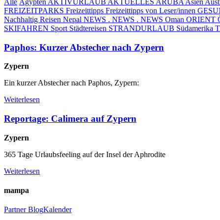
Alle
Ägypten
AKTIVURLAUB
AKTUELLES
ARUBA
Asien
Aust
FREIZEITPARKS
Freizeittipps
Freizeittipps von Leser/innen
GESUN
Nachhaltig Reisen
Nepal
NEWS . NEWS . NEWS
Oman
ORIENT
SKIFAHREN
Sport
Städtereisen
STRANDURLAUB
Südamerika
Paphos: Kurzer Abstecher nach Zypern
Zypern
Ein kurzer Abstecher nach Paphos, Zypern:
Weiterlesen
Reportage: Calimera auf Zypern
Zypern
365 Tage Urlaubsfeeling auf der Insel der Aphrodite
Weiterlesen
mampa
Partner
Blog
Kalender