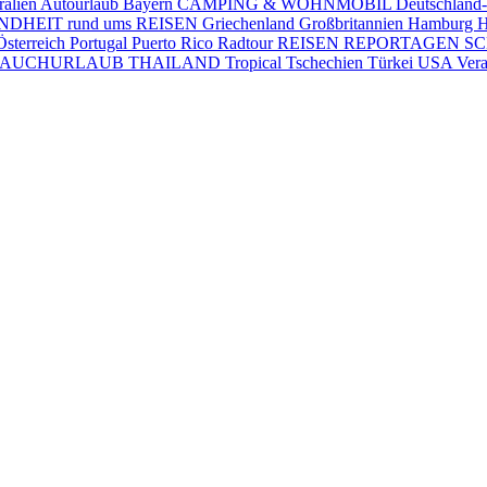
ralien
Autourlaub
Bayern
CAMPING & WOHNMOBIL
Deutschland
DHEIT rund ums REISEN
Griechenland
Großbritannien
Hamburg
H
Österreich
Portugal
Puerto Rico
Radtour
REISEN
REPORTAGEN
S
TAUCHURLAUB
THAILAND
Tropical
Tschechien
Türkei
USA
Vera