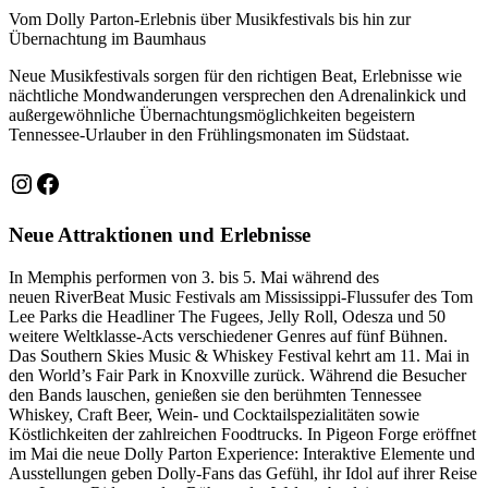
Vom Dolly Parton-Erlebnis über Musikfestivals bis hin zur
Übernachtung im Baumhaus
Neue Musikfestivals sorgen für den richtigen Beat, Erlebnisse wie
nächtliche Mondwanderungen versprechen den Adrenalinkick und
außergewöhnliche Übernachtungsmöglichkeiten begeistern
Tennessee-Urlauber in den Frühlingsmonaten im Südstaat.
Instagram
Facebook
Neue Attraktionen und Erlebnisse
In Memphis performen von 3. bis 5. Mai während des
neuen RiverBeat Music Festivals am Mississippi-Flussufer des Tom
Lee Parks die Headliner The Fugees, Jelly Roll, Odesza und 50
weitere Weltklasse-Acts verschiedener Genres auf fünf Bühnen.
Das Southern Skies Music & Whiskey Festival kehrt am 11. Mai in
den World’s Fair Park in Knoxville zurück. Während die Besucher
den Bands lauschen, genießen sie den berühmten Tennessee
Whiskey, Craft Beer, Wein- und Cocktailspezialitäten sowie
Köstlichkeiten der zahlreichen Foodtrucks. In Pigeon Forge eröffnet
im Mai die neue Dolly Parton Experience: Interaktive Elemente und
Ausstellungen geben Dolly-Fans das Gefühl, ihr Idol auf ihrer Reise