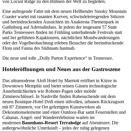
von Locust Ridge zu den Bühnen der Welt zu begleiten.
Eine aufregende Fahrt mit dem neuen Hellbender Smoky Mountain
Coaster wartet mit rasanten Kurven, schwindelerregenden Stürzen
und beeindruckenden Aussichten im Anakeesta Themenpark in
Gatlinburg auf Adrenalinfans. In jedem der insgesamt 57 State
Parks Tennessees finden im Frühling unterhaltende Festivals statt
und bei geführten Kajaktouren, nächtlichen Mondwanderungen
oder der Vogelbeobachtung erleben Besucher die beeindruckende
Flora und Fauna des Südstaats hautnah.
Die neue und tolle „Dolly Parton Experience“ in Tennessee.
Hoteleröffnungen und Neues aus der Gastroszene
Das ultramoderne Aloft Hotel by Marriott eröffnet in Kürze in
Downtown Memphis und bietet seinen Gästen technologische
Annehmlichkeiten wie Roboter-Pagen oder mobile
Zimmerschlüssel. In Nashville finden Ruhesuchende mit dem
neuen Boutique-Hotel Drift einen stilvollen, urbanen Rückzugsort
mit 87 Zimmern, vor Ort gefertigten Kunstwerken als
Dekorationselemente und einer Outdoor-Bar samt Feuerstellen und
Cabanas. Angel- und Wandererlebnisse warten im
modernen
Baumhaus-Resort Terralodge
auf Abenteurer. Die
außergewöhnliche Unterkunft – jedes der ruhig gelegenen