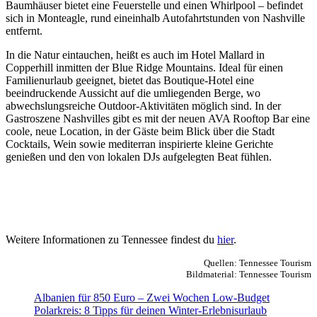
Baumhäuser bietet eine Feuerstelle und einen Whirlpool – befindet
sich in Monteagle, rund eineinhalb Autofahrtstunden von Nashville
entfernt.
In die Natur eintauchen, heißt es auch im Hotel Mallard in
Copperhill inmitten der Blue Ridge Mountains. Ideal für einen
Familienurlaub geeignet, bietet das Boutique-Hotel eine
beeindruckende Aussicht auf die umliegenden Berge, wo
abwechslungsreiche Outdoor-Aktivitäten möglich sind. In der
Gastroszene Nashvilles gibt es mit der neuen AVA Rooftop Bar eine
coole, neue Location, in der Gäste beim Blick über die Stadt
Cocktails, Wein sowie mediterran inspirierte kleine Gerichte
genießen und den von lokalen DJs aufgelegten Beat fühlen.
Weitere Informationen zu Tennessee findest du
hier
.
Quellen: Tennessee Tourism
Bildmaterial: Tennessee Tourism
Albanien für 850 Euro – Zwei Wochen Low-Budget
Polarkreis: 8 Tipps für deinen Winter-Erlebnisurlaub