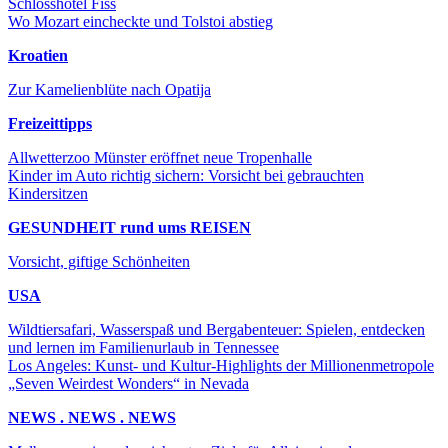
Schlosshotel Fiss
Wo Mozart eincheckte und Tolstoi abstieg
Kroatien
Zur Kamelienblüte nach Opatija
Freizeittipps
Allwetterzoo Münster eröffnet neue Tropenhalle
Kinder im Auto richtig sichern: Vorsicht bei gebrauchten
Kindersitzen
GESUNDHEIT rund ums REISEN
Vorsicht, giftige Schönheiten
USA
Wildtiersafari, Wasserspaß und Bergabenteuer: Spielen, entdecken
und lernen im Familienurlaub in Tennessee
Los Angeles: Kunst- und Kultur-Highlights der Millionenmetropole
„Seven Weirdest Wonders“ in Nevada
NEWS . NEWS . NEWS