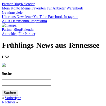
Partner
Blog
Kalender
Mein Konto
Meine Favoriten
Für Anbieter
Warenkorb
Gewinnspiele
Über uns
Newsletter
YouTube
Facebook
Instagram
AGB
Datenschutz
Impressum
Partner
Blog
Kalender
Anmelden
Für Partner
Frühlings-News aus Tennessee
USA
Suche
«
Vorheriger
Nächster
»