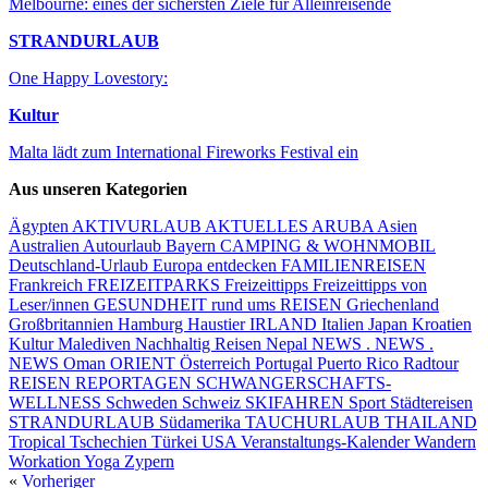
Melbourne: eines der sichersten Ziele für Alleinreisende
STRANDURLAUB
One Happy Lovestory:
Kultur
Malta lädt zum International Fireworks Festival ein
Aus unseren Kategorien
Ägypten
AKTIVURLAUB
AKTUELLES
ARUBA
Asien
Australien
Autourlaub
Bayern
CAMPING & WOHNMOBIL
Deutschland-Urlaub
Europa entdecken
FAMILIENREISEN
Frankreich
FREIZEITPARKS
Freizeittipps
Freizeittipps von
Leser/innen
GESUNDHEIT rund ums REISEN
Griechenland
Großbritannien
Hamburg
Haustier
IRLAND
Italien
Japan
Kroatien
Kultur
Malediven
Nachhaltig Reisen
Nepal
NEWS . NEWS .
NEWS
Oman
ORIENT
Österreich
Portugal
Puerto Rico
Radtour
REISEN
REPORTAGEN
SCHWANGERSCHAFTS-
WELLNESS
Schweden
Schweiz
SKIFAHREN
Sport
Städtereisen
STRANDURLAUB
Südamerika
TAUCHURLAUB
THAILAND
Tropical
Tschechien
Türkei
USA
Veranstaltungs-Kalender
Wandern
Workation
Yoga
Zypern
«
Vorheriger