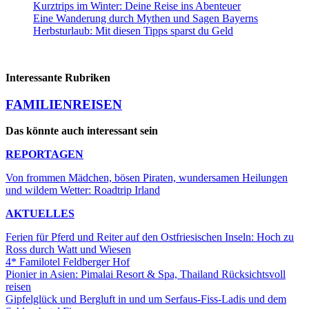
Kurztrips im Winter: Deine Reise ins Abenteuer
Eine Wanderung durch Mythen und Sagen Bayerns
Herbsturlaub: Mit diesen Tipps sparst du Geld
Interessante Rubriken
FAMILIENREISEN
Das könnte auch interessant sein
REPORTAGEN
Von frommen Mädchen, bösen Piraten, wundersamen Heilungen
und wildem Wetter: Roadtrip Irland
AKTUELLES
Ferien für Pferd und Reiter auf den Ostfriesischen Inseln: Hoch zu
Ross durch Watt und Wiesen
4* Familotel Feldberger Hof
Pionier in Asien: Pimalai Resort & Spa, Thailand Rücksichtsvoll
reisen
Gipfelglück und Bergluft in und um Serfaus-Fiss-Ladis und dem