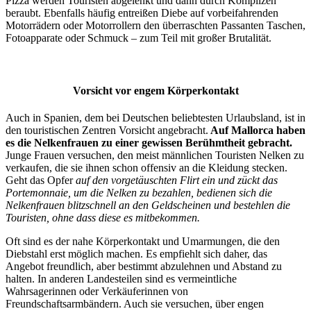
Pizza werden Touristen abgelenkt und dann durch Komplizen
beraubt. Ebenfalls häufig entreißen Diebe auf vorbeifahrenden
Motorrädern oder Motorrollern den überraschten Passanten Taschen,
Fotoapparate oder Schmuck – zum Teil mit großer Brutalität.
Vorsicht vor engem Körperkontakt
Auch in Spanien, dem bei Deutschen beliebtesten Urlaubsland, ist in
den touristischen Zentren Vorsicht angebracht.
Auf Mallorca haben
es die Nelkenfrauen zu einer gewissen Berühmtheit gebracht.
Junge Frauen versuchen, den meist männlichen Touristen Nelken zu
verkaufen, die sie ihnen schon offensiv an die Kleidung stecken.
Geht das Opfer
auf den vorgetäuschten Flirt ein und zückt das
Portemonnaie, um die Nelken zu bezahlen, bedienen sich die
Nelkenfrauen blitzschnell an den Geldscheinen und bestehlen die
Touristen, ohne dass diese es mitbekommen.
Oft sind es der nahe Körperkontakt und Umarmungen, die den
Diebstahl erst möglich machen. Es empfiehlt sich daher, das
Angebot freundlich, aber bestimmt abzulehnen und Abstand zu
halten. In anderen Landesteilen sind es vermeintliche
Wahrsagerinnen oder Verkäuferinnen von
Freundschaftsarmbändern. Auch sie versuchen, über engen