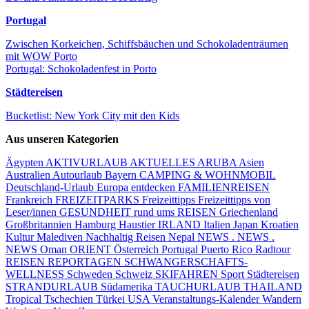
Portugal
Zwischen Korkeichen, Schiffsbäuchen und Schokoladenträumen
mit WOW Porto
Portugal: Schokoladenfest in Porto
Städtereisen
Bucketlist: New York City mit den Kids
Aus unseren Kategorien
Ägypten
AKTIVURLAUB
AKTUELLES
ARUBA
Asien
Australien
Autourlaub
Bayern
CAMPING & WOHNMOBIL
Deutschland-Urlaub
Europa entdecken
FAMILIENREISEN
Frankreich
FREIZEITPARKS
Freizeittipps
Freizeittipps von
Leser/innen
GESUNDHEIT rund ums REISEN
Griechenland
Großbritannien
Hamburg
Haustier
IRLAND
Italien
Japan
Kroatien
Kultur
Malediven
Nachhaltig Reisen
Nepal
NEWS . NEWS .
NEWS
Oman
ORIENT
Österreich
Portugal
Puerto Rico
Radtour
REISEN
REPORTAGEN
SCHWANGERSCHAFTS-
WELLNESS
Schweden
Schweiz
SKIFAHREN
Sport
Städtereisen
STRANDURLAUB
Südamerika
TAUCHURLAUB
THAILAND
Tropical
Tschechien
Türkei
USA
Veranstaltungs-Kalender
Wandern